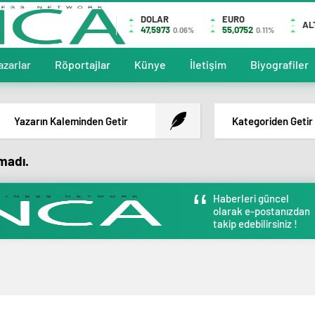
DOLAR
EURO
AL
47,5973
55,0752
0.06%
0.11%
azarlar
Röportajlar
Künye
İletişim
Biyografiler
Yazarın Kaleminden Getir
Kategoriden Getir
amadı.
Haberleri güncel
olarak e-postanızdan
takip edebilirsiniz !