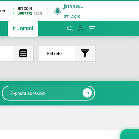
İSTANBUL
BITCOIN
TIN
3087372
1,20%
27°
AÇIK
E – DERGİ
Filtrele