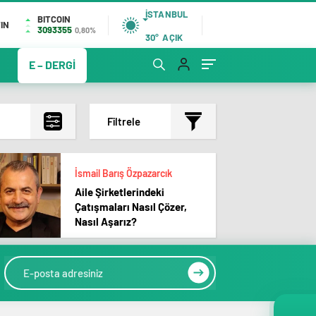
İSTANBUL
BITCOIN
IN
3093355
0,80%
30°
AÇIK
E – DERGİ
Filtrele
İsmail Barış Özpazarcık
Aile Şirketlerindeki
Çatışmaları Nasıl Çözer,
Nasıl Aşarız?