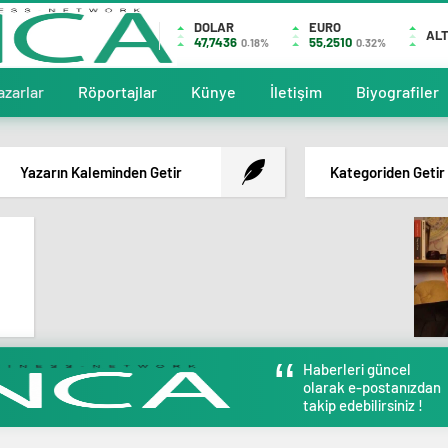
DOLAR
EURO
ALT
47,7436
55,2510
0.18%
0.32%
azarlar
Röportajlar
Künye
İletişim
Biyografiler
Yazarın Kaleminden Getir
Kategoriden Getir
Haberleri güncel
olarak e-postanızdan
takip edebilirsiniz !