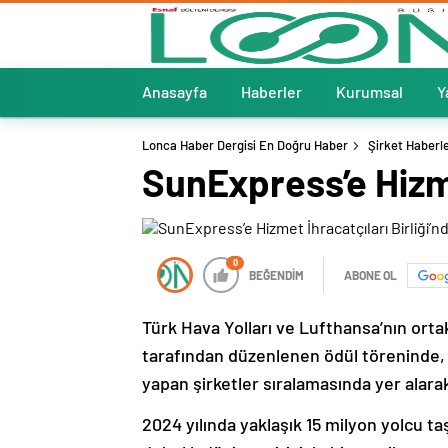
Anasayfa
Haberler
Kurumsal
Y
Lonca Haber Dergisi En Doğru Haber
Şirket Haberle
SunExpress’e Hizme
0
BEĞENDİM
ABONE OL
Türk Hava Yolları ve Lufthansa’nın orta
tarafından düzenlenen ödül töreninde, 
yapan şirketler sıralamasında yer alara
2024 yılında yaklaşık 15 milyon yolcu t