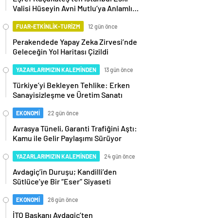
Valisi Hüseyin Avni Mutlu’ya Anlamlı
Ziyaret
FUAR-ETKİNLİK-TURİZM
12 gün önce
Perakendede Yapay Zeka Zirvesi’nde
Geleceğin Yol Haritası Çizildi
YAZARLARIMIZIN KALEMİNDEN
13 gün önce
Türkiye’yi Bekleyen Tehlike: Erken
Sanayisizleşme ve Üretim Sanatı
EKONOMİ
22 gün önce
Avrasya Tüneli, Garanti Trafiğini Aştı:
Kamu ile Gelir Paylaşımı Sürüyor
YAZARLARIMIZIN KALEMİNDEN
24 gün önce
Avdagiç’in Duruşu; Kandilli’den
Sütlüce’ye Bir “Eser” Siyaseti
EKONOMİ
26 gün önce
İTO Başkanı Avdagiç’ten