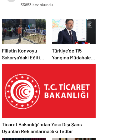
33853 kez okundu
Filistin Konvoyu
Türkiye’de 115
Sakarya’daki Eğitim
Yangına Müdahale
Kampını
Edildi: 110’u Kontrol
Tamamladı: Ankara
Altına Alındı
Etabı Başlıyor
Ticaret Bakanlığı’ndan Yasa Dışı Şans
Oyunları Reklamlarına Sıkı Tedbir