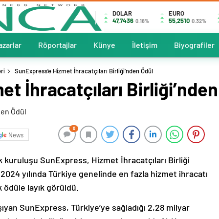
DOLAR
EURO
47,7436
55,2510
0.18%
0.32%
azarlar
Röportajlar
Künye
İletişim
Biyografiler
ri
SunExpress’e Hizmet İhracatçıları Birliği’nden Ödül
t İhracatçıları Birliği’nden
0
News
k kuruluşu SunExpress, Hizmet İhracatçıları Birliği
2024 yılında Türkiye genelinde en fazla hizmet ihracatı
k ödüle layık görüldü.
aşıyan SunExpress, Türkiye’ye sağladığı 2,28 milyar