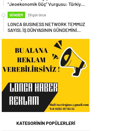
“Jeoekonomik Güç” Vurgusu: Türkiye,
Küresel Tedarik Zincirinin Merkezi
Olmalı
GÜNDEM
28 gün önce
LONCA BUSINESS NETWORK TEMMUZ
SAYISI, İŞ DÜNYASININ GÜNDEMİNİ
MASAYA YATIRDI
KATEGORİNİN POPÜLERLERİ