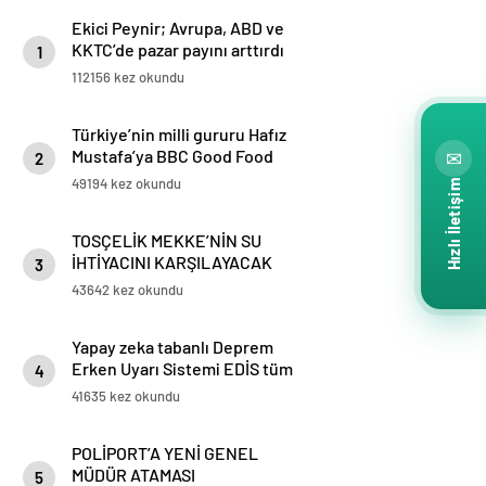
Ekici Peynir; Avrupa, ABD ve
KKTC’de pazar payını arttırdı
1
112156 kez okundu
Türkiye’nin milli gururu Hafız
Mustafa’ya BBC Good Food
✉
2
ödülü
49194 kez okundu
Hızlı İletişim
TOSÇELİK MEKKE’NİN SU
İHTİYACINI KARŞILAYACAK
3
PROJESİ’NİN BORU TEDARİKİNİ
43642 kez okundu
TAMAMLADI
Yapay zeka tabanlı Deprem
Erken Uyarı Sistemi EDİS tüm
4
Marmara’da kullanılmaya
41635 kez okundu
başlandı
POLİPORT’A YENİ GENEL
MÜDÜR ATAMASI
5