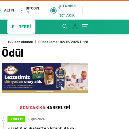
İSTANBUL
BITCOIN
ALTIN
%
30°
AÇIK
E – DERGİ
142 kez okundu
|
Güncelleme: 02/12/2025 11:28
 Ödül
SON DAKİKA
HABERLERİ
GÜNDEM
10 gün önce
Eşref Küçükateş’ten İstanbul Eski