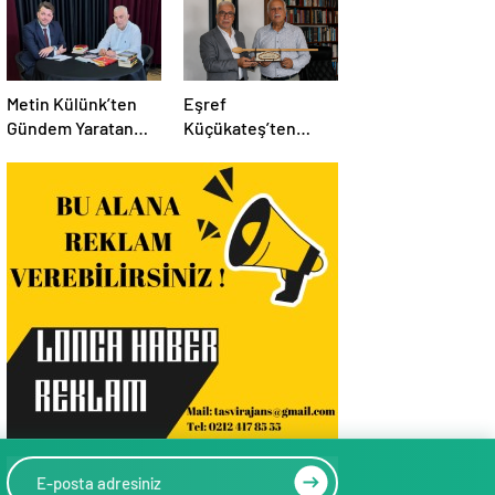
Metin Külünk’ten
Eşref
Gündem Yaratan
Küçükateş’ten
Açıklamalar:
İstanbul Eski Valisi
Ekonomi, Liyakat ve
Hüseyin Avni
Siyasete İlişkin
Mutlu’ya Anlamlı
Dikkat Çeken
Ziyaret
Mesajlar