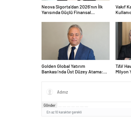
Neova Sigorta’dan 2026’nın İlk
Vakıf K
Yarısında Güçlü Finansal
Kullanı
Performans
Fırsatı
Golden Global Yatırım
TAV Hav
Bankası’nda Üst Düzey Atama:
Milyon 
Mustafa Selcen Yönetim Kurulu
Üyesi Oldu
Gönder
En az 10 karakter gerekli