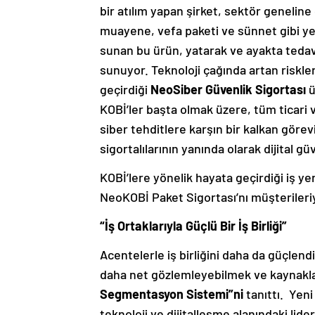
bir atılım yapan şirket, sektör geneline
muayene, vefa paketi ve sünnet gibi yeni
sunan bu ürün, yatarak ve ayakta tedav
sunuyor. Teknoloji çağında artan riskler
geçirdiği
NeoSiber
Güvenlik Sigortası
ü
KOBİ’ler başta olmak üzere, tüm ticari v
siber tehditlere karşın bir kalkan göre
sigortalılarının yanında olarak dijital g
KOBİ’lere yönelik hayata geçirdiği iş ye
NeoKOBİ Paket Sigortası’nı müşterileri
“İş Ortaklarıyla Güçlü Bir İş Birliği”
Acentelerle iş birliğini daha da güçlen
daha net gözlemleyebilmek ve kaynakları 
Segmentasyon Sistemi”ni
tanıttı. Yeni
teknoloji ve dijitalleşme alanındaki lide