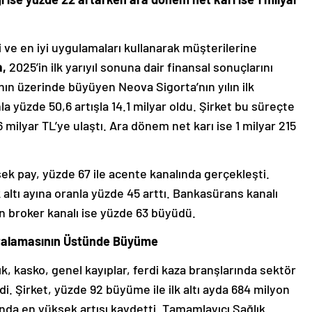
 ve en iyi uygulamaları kullanarak müşterilerine
a,
2025’in ilk yarıyıl sonuna dair finansal sonuçlarını
ın üzerinde büyüyen Neova Sigorta’nın yılın ilk
la yüzde 50,6 artışla 14.1 milyar oldu. Şirket bu süreçte
milyar TL’ye ulaştı. Ara dönem net karı ise 1 milyar 215
k pay, yüzde 67 ile acente kanalında gerçekleşti.
k altı ayına oranla yüzde 45 arttı. Bankasürans kanalı
n broker kanalı ise yüzde 63 büyüdü.
rtalamasının Üstünde Büyüme
ık, kasko, genel kayıplar, ferdi kaza branşlarında sektör
. Şirket, yüzde 92 büyüme ile ilk altı ayda 684 milyon
ında en yüksek artışı kaydetti. Tamamlayıcı Sağlık