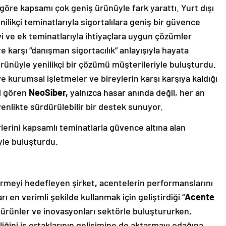
 göre kapsamı çok geniş ürünüyle fark yarattı. Yurt dışı
likçi teminatlarıyla sigortalılara geniş bir güvence
i ve ek teminatlarıyla ihtiyaçlara uygun çözümler
e karşı “danışman sigortacılık” anlayışıyla hayata
rünüyle yenilikçi bir çözümü müşterileriyle buluşturdu.
e kurumsal işletmeler ve bireylerin karşı karşıya kaldığı
vi gören
NeoSiber,
yalnızca hasar anında değil, her an
üvenlikte sürdürülebilir bir destek sunuyor.
rlerini kapsamlı teminatlarla güvence altına alan
yle buluşturdu.
dirmeyi hedefleyen şirket
,
acentelerin performanslarını
en verimli şekilde kullanmak için geliştirdiği “
Acente
 ürünler ve inovasyonları sektörle buluştururken,
rliğini iş ortaklarının gelişimine de aktarmayı odağına