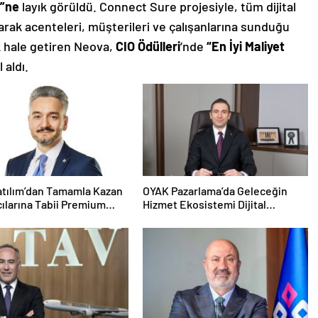
ü”ne
layık görüldü. Connect Sure projesiyle, tüm dijital
rak acenteleri, müşterileri ve çalışanlarına sunduğu
ek hale getiren Neova,
CIO Ödülleri
’nde
“En İyi Maliyet
 aldı.
atılım’dan Tamamla Kazan
OYAK Pazarlama’da Geleceğin
cılarına Tabii Premium
Hizmet Ekosistemi Dijital
Dönüşümle Şekilleniyor