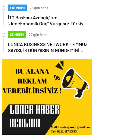
EKONOMİ
25 gün önce
İTO Başkanı Avdagiç’ten
“Jeoekonomik Güç” Vurgusu: Türkiye,
Küresel Tedarik Zincirinin Merkezi
Olmalı
GÜNDEM
27 gün önce
LONCA BUSINESS NETWORK TEMMUZ
SAYISI, İŞ DÜNYASININ GÜNDEMİNİ
MASAYA YATIRDI