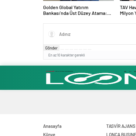
Golden Global Yatırım
TAV Hav
Bankası’nda Üst Düzey Atama:
Milyon 
Mustafa Selcen Yönetim Kurulu
Üyesi Oldu
Gönder
En az 10 karakter gerekli
Anasayfa
TASVİR AJANS
Künye
LONCA BUSIN