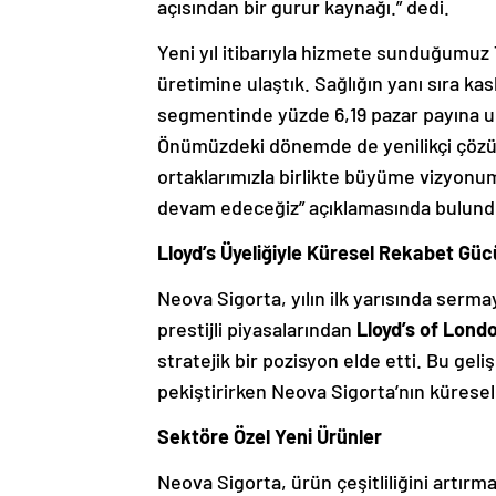
açısından bir gurur kaynağı.” dedi.
Yeni yıl itibarıyla hizmete sunduğumuz
üretimine ulaştık. Sağlığın yanı sıra 
segmentinde yüzde 6,19 pazar payına ula
Önümüzdeki dönemde de yenilikçi çözüml
ortaklarımızla birlikte büyüme vizyo
devam edeceğiz” açıklamasında bulund
Lloyd’s Üyeliğiyle Küresel Rekabet Güc
Neova Sigorta, yılın ilk yarısında sermay
prestijli piyasalarından
Lloyd’s of Londo
stratejik bir pozisyon elde etti. Bu gel
pekiştirirken Neova Sigorta’nın küresel
Sektöre Özel Yeni Ürünler
Neova Sigorta, ürün çeşitliliğini artır