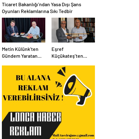
Ticaret Bakanlığı’ndan Yasa Dışı Şans
Oyunları Reklamlarına Sıkı Tedbir
Metin Külünk’ten
Eşref
Gündem Yaratan
Küçükateş’ten
Açıklamalar:
İstanbul Eski Valisi
Ekonomi, Liyakat ve
Hüseyin Avni
Siyasete İlişkin
Mutlu’ya Anlamlı
Dikkat Çeken
Ziyaret
Mesajlar