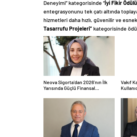
Deneyimi” kategorisinde “
İyi Fikir Ödül
entegrasyonunu tek çatı altında toplaya
hizmetleri daha hızlı, güvenilir ve esn
Tasarrufu Projeleri”
kategorisinde ödül
Neova Sigorta’dan 2026’nın İlk
Vakıf K
Yarısında Güçlü Finansal
Kullanı
Performans
Fırsatı