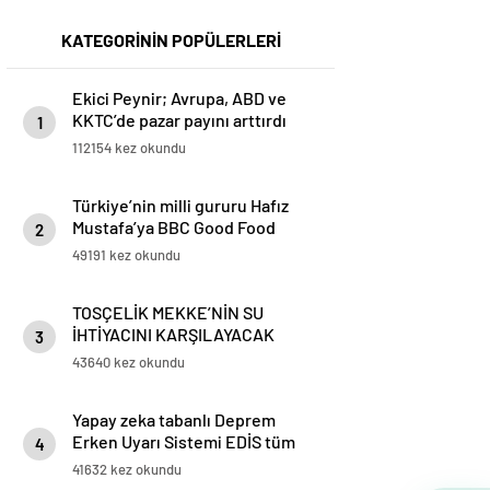
KATEGORİNİN POPÜLERLERİ
Ekici Peynir; Avrupa, ABD ve
KKTC’de pazar payını arttırdı
1
112154 kez okundu
Türkiye’nin milli gururu Hafız
Mustafa’ya BBC Good Food
2
ödülü
49191 kez okundu
TOSÇELİK MEKKE’NİN SU
İHTİYACINI KARŞILAYACAK
3
PROJESİ’NİN BORU TEDARİKİNİ
43640 kez okundu
TAMAMLADI
Yapay zeka tabanlı Deprem
Erken Uyarı Sistemi EDİS tüm
4
Marmara’da kullanılmaya
41632 kez okundu
başlandı