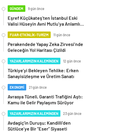
GÜNDEM
9 gün önce
Eşref Küçükateş’ten İstanbul Eski
Valisi Hüseyin Avni Mutlu’ya Anlamlı
Ziyaret
FUAR-ETKİNLİK-TURİZM
11 gün önce
Perakendede Yapay Zeka Zirvesi’nde
Geleceğin Yol Haritası Çizildi
YAZARLARIMIZIN KALEMİNDEN
12 gün önce
Türkiye’yi Bekleyen Tehlike: Erken
Sanayisizleşme ve Üretim Sanatı
EKONOMİ
21 gün önce
Avrasya Tüneli, Garanti Trafiğini Aştı:
Kamu ile Gelir Paylaşımı Sürüyor
YAZARLARIMIZIN KALEMİNDEN
23 gün önce
Avdagiç’in Duruşu; Kandilli’den
Sütlüce’ye Bir “Eser” Siyaseti