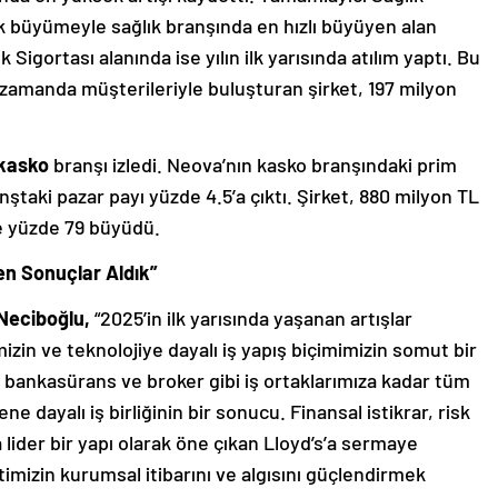
ik büyümeyle sağlık branşında en hızlı büyüyen alan
igortası alanında ise yılın ilk yarısında atılım yaptı. Bu
 zamanda müşterileriyle buluşturan şirket, 197 milyon
kasko
branşı izledi. Neova’nın kasko branşındaki prim
nştaki pazar payı yüzde 4.5’a çıktı. Şirket, 880 milyon TL
se yüzde 79 büyüdü.
n Sonuçlar Aldık”
Neciboğlu,
“2025’in ilk yarısında yaşanan artışlar
izin ve teknolojiye dayalı iş yapış biçimimizin somut bir
 bankasürans ve broker gibi iş ortaklarımıza kadar tüm
 dayalı iş birliğinin bir sonucu. Finansal istikrar, risk
da lider bir yapı olarak öne çıkan Lloyd’s’a sermaye
timizin kurumsal itibarını ve algısını güçlendirmek