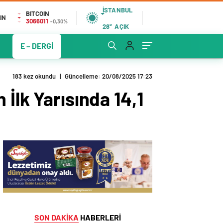
İSTANBUL
BITCOIN
IN
3066011
-0,30%
28°
AÇIK
E – DERGİ
183 kez okundu
|
Güncelleme: 20/08/2025 17:23
İlk Yarısında 14,1
SON DAKİKA
HABERLERİ