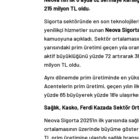
215 milyon TL oldu.
Sigorta sektöründe en son teknolojileri
yenilikçi hizmetler sunan
Neova Sigort
kamuoyuna açıkladı. Sektör ortalamasın
yarısındaki prim üretimi geçen yıla oran
aktif büyüklüğünü yüzde 72 artırarak 36 
milyon TL oldu.
Aynı dönemde prim üretiminde en yükse
Acentelerin prim üretimi, geçen yılın il
yüzde 65 büyüyerek yüzde 18’e ulaşırke
Sağlık, Kasko, Ferdi Kazada Sektör O
Neova Sigorta 2025’in ilk yarısında sağl
ortalamasının üzerinde büyüme gösterdi
TL prim üretimine ulaştığı sağlık branş