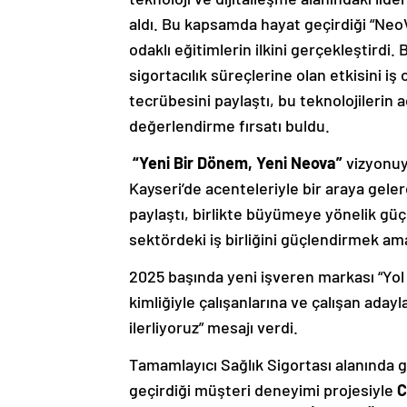
aldı. Bu kapsamda hayat geçirdiği “NeoV
odaklı eğitimlerin ilkini gerçekleştirdi
sigortacılık süreçlerine olan etkisini iş
tecrübesini paylaştı, bu teknolojilerin 
değerlendirme fırsatı buldu.
“Yeni Bir Dönem, Yeni Neova”
vizyonuyl
Kayseri’de acenteleriyle bir araya gelere
paylaştı, birlikte büyümeye yönelik güçl
sektördeki iş birliğini güçlendirmek ama
2025 başında yeni işveren markası “Yol
kimliğiyle çalışanlarına ve çalışan adayl
ilerliyoruz” mesajı verdi.
Tamamlayıcı Sağlık Sigortası alanında g
geçirdiği müşteri deneyimi projesiyle
C