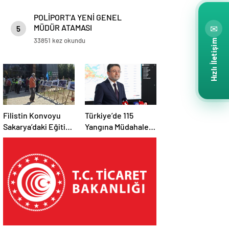
POLİPORT’A YENİ GENEL
MÜDÜR ATAMASI
✉
5
33851 kez okundu
Hızlı İletişim
Filistin Konvoyu
Türkiye’de 115
Sakarya’daki Eğitim
Yangına Müdahale
Kampını
Edildi: 110’u Kontrol
Tamamladı: Ankara
Altına Alındı
Etabı Başlıyor