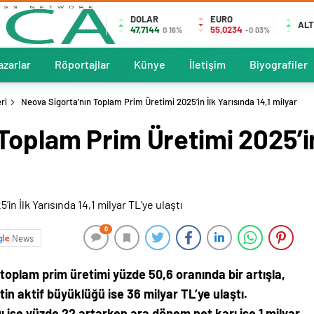
DOLAR
EURO
ALT
47,7144
55,0234
0.16%
-0.03%
azarlar
Röportajlar
Künye
İletişim
Biyografiler
ri
Neova Sigorta’nın Toplam Prim Üretimi 2025’in İlk Yarısında 14,1 milyar
Toplam Prim Üretimi 2025’in 
0
News
 toplam prim üretimi yüzde 50,6 oranında bir artışla,
tin aktif büyüklüğü ise 36 milyar TL’ye ulaştı.
ğı ise yüzde 22 artarken ara dönem net karı ise 1 milyar