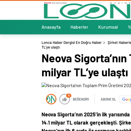
Anasayfa
Haberler
Kurumsal
Y
Lonca Haber Dergisi En Doğru Haber
Şirket Haberle
TL’ye ulaştı
Neova Sigorta’nın 
milyar TL’ye ulaştı
0
BEĞENDİM
ABONE OL
Neova Sigorta’nın 2025’in ilk yarısında
14.1 milyar TL olarak gerçekleşti. Şirke
Neova’nın ilk 6 ayda öz sermaye karlılı