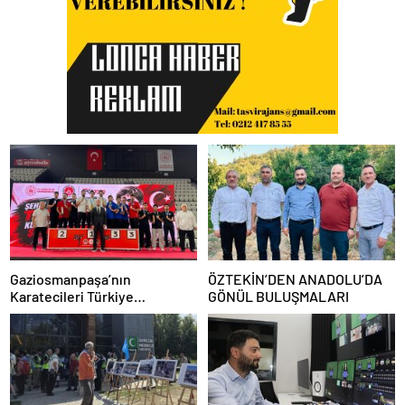
Gaziosmanpaşa’nın
ÖZTEKİN’DEN ANADOLU’DA
Karatecileri Türkiye
GÖNÜL BULUŞMALARI
Şampiyonası’nda Kürsüyü
Bırakmadı