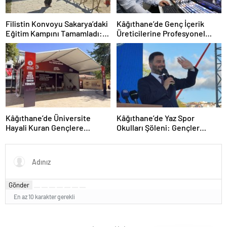
Filistin Konvoyu Sakarya’daki
Kâğıthane’de Genç İçerik
Eğitim Kampını Tamamladı:
Üreticilerine Profesyonel
Ankara Etabı Başlıyor
Stüdyo Desteği
Kâğıthane’de Üniversite
Kâğıthane’de Yaz Spor
Hayali Kuran Gençlere
Okulları Şöleni: Gençler
Ücretsiz Tercih Rehberliği
Yeteneklerini Sergiledi
Gönder
En az 10 karakter gerekli