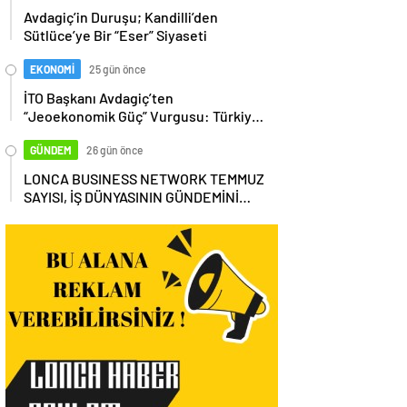
Avdagiç’in Duruşu; Kandilli’den
Sütlüce’ye Bir “Eser” Siyaseti
EKONOMİ
25 gün önce
İTO Başkanı Avdagiç’ten
“Jeoekonomik Güç” Vurgusu: Türkiye,
Küresel Tedarik Zincirinin Merkezi
Olmalı
GÜNDEM
26 gün önce
LONCA BUSINESS NETWORK TEMMUZ
SAYISI, İŞ DÜNYASININ GÜNDEMİNİ
MASAYA YATIRDI