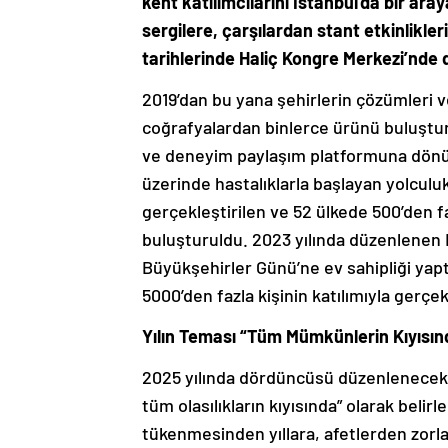
kent katılımcılarını İstanbul’da bir ar
sergilere, çarşılardan stant etkinlikl
tarihlerinde Haliç Kongre Merkezi’nde
2019’dan bu yana şehirlerin çözümleri ve
coğrafyalardan binlerce ürünü buluştura
ve deneyim paylaşım platformuna dönü
üzerinde hastalıklarla başlayan yolculu
gerçekleştirilen ve 52 ülkede 500’den f
buluşturuldu. 2023 yılında düzenlenen 
Büyükşehirler Günü’ne ev sahipliği yapt
5000’den fazla kişinin katılımıyla gerçek
Yılın Teması “Tüm Mümkünlerin Kıyısın
2025 yılında dördüncüsü düzenlenecek
tüm olasılıkların kıyısında” olarak beli
tükenmesinden yıllara, afetlerden zorla