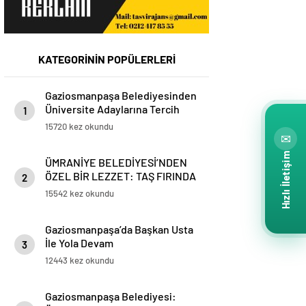
KATEGORİNİN POPÜLERLERİ
Gaziosmanpaşa Belediyesinden
Üniversite Adaylarına Tercih
1
Desteği
15720 kez okundu
✉
Hızlı İletişim
ÜMRANİYE BELEDİYESİ’NDEN
ÖZEL BİR LEZZET: TAŞ FIRINDA
2
SİMİT
15542 kez okundu
Gaziosmanpaşa’da Başkan Usta
İle Yola Devam
3
12443 kez okundu
Gaziosmanpaşa Belediyesi: