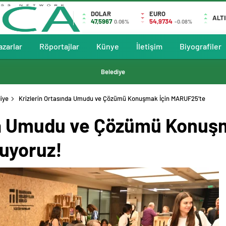
DOLAR
EURO
ALT
47,5967
54,9734
0.06%
-0.08%
azarlar
Röportajlar
Künye
İletişim
Biyografiler
Belediye
iye
Krizlerin Ortasında Umudu ve Çözümü Konuşmak İçin MARUF25’te
da Umudu ve Çözümü Konuşm
uyoruz!