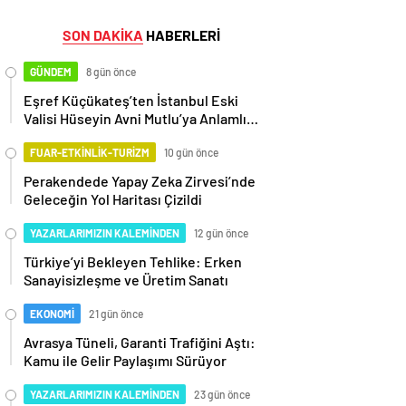
SON DAKİKA
HABERLERİ
GÜNDEM
8 gün önce
Eşref Küçükateş’ten İstanbul Eski
Valisi Hüseyin Avni Mutlu’ya Anlamlı
Ziyaret
FUAR-ETKİNLİK-TURİZM
10 gün önce
Perakendede Yapay Zeka Zirvesi’nde
Geleceğin Yol Haritası Çizildi
YAZARLARIMIZIN KALEMİNDEN
12 gün önce
Türkiye’yi Bekleyen Tehlike: Erken
Sanayisizleşme ve Üretim Sanatı
EKONOMİ
21 gün önce
Avrasya Tüneli, Garanti Trafiğini Aştı:
Kamu ile Gelir Paylaşımı Sürüyor
YAZARLARIMIZIN KALEMİNDEN
23 gün önce