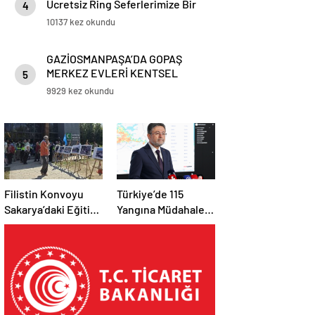
Ücretsiz Ring Seferlerimize Bir
4
Yenisi Daha Eklendi
10137 kez okundu
GAZİOSMANPAŞA’DA GOPAŞ
MERKEZ EVLERİ KENTSEL
5
DÖNÜŞÜM PROJESİ’NDE KURA
9929 kez okundu
HEYECANI
Filistin Konvoyu
Türkiye’de 115
Sakarya’daki Eğitim
Yangına Müdahale
Kampını
Edildi: 110’u Kontrol
Tamamladı: Ankara
Altına Alındı
Etabı Başlıyor