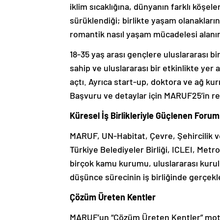
iklim sıcaklığına, dünyanın farklı köşel
sürüklendiği; birlikte yaşam olanakların
romantik nasıl yaşam mücadelesi alan
18-35 yaş arası gençlere uluslararası 
sahip ve uluslararası bir etkinlikte ye
açtı. Ayrıca start-up, doktora ve ağ kur
Başvuru ve detaylar için MARUF25’in resm
Küresel İş Birlikleriyle Güçlenen Forum
MARUF, UN-Habitat, Çevre, Şehircilik ve 
Türkiye Belediyeler Birliği, ICLEI, Me
birçok kamu kurumu, uluslararası kurulu
düşünce sürecinin iş birliğinde gerçek
Çözüm Üreten Kentler
MARUF’un “Çözüm Üreten Kentler” mott