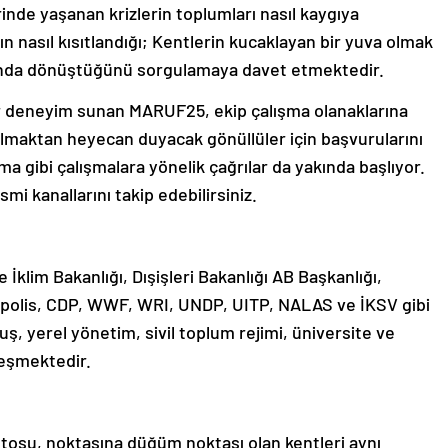
erinde yaşanan krizlerin toplumları nasıl kaygıya
ın nasıl kısıtlandığı; Kentlerin kucaklayan bir yuva olmak
ında dönüştüğünü sorgulamaya davet etmektedir.
bir deneyim sunan MARUF25, ekip çalışma olanaklarına
r almaktan heyecan duyacak gönüllüler için başvurularını
ma gibi çalışmalara yönelik çağrılar da yakında başlıyor.
i kanallarını takip edebilirsiniz.
İklim Bakanlığı, Dışişleri Bakanlığı AB Başkanlığı,
tropolis, CDP, WWF, WRI, UNDP, UITP, NALAS ve İKSV gibi
ş, yerel yönetim, sivil toplum rejimi, üniversite ve
leşmektedir.
osu, noktasına düğüm noktası olan kentleri aynı