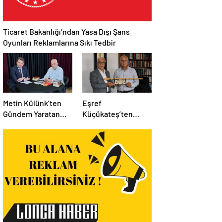
Ticaret Bakanlığı’ndan Yasa Dışı Şans
Oyunları Reklamlarına Sıkı Tedbir
Metin Külünk’ten
Eşref
Gündem Yaratan
Küçükateş’ten
Açıklamalar:
İstanbul Eski Valisi
Ekonomi, Liyakat ve
Hüseyin Avni
Siyasete İlişkin
Mutlu’ya Anlamlı
Dikkat Çeken
Ziyaret
Mesajlar