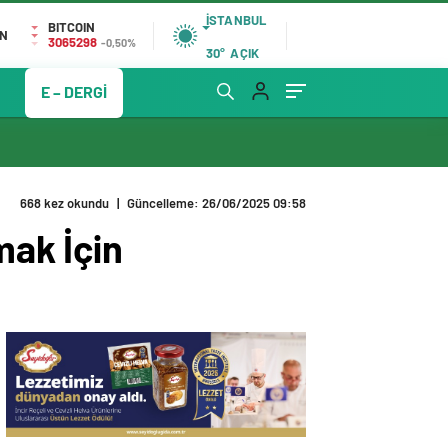
İSTANBUL
BITCOIN
IN
3065298
-0,50%
30°
AÇIK
E – DERGİ
668 kez okundu
|
Güncelleme: 26/06/2025 09:58
ak İçin