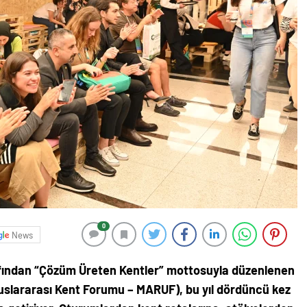
0
News
afından “Çözüm Üreten Kentler” mottosuyla düzenlenen
lararası Kent Forumu – MARUF), bu yıl dördüncü kez