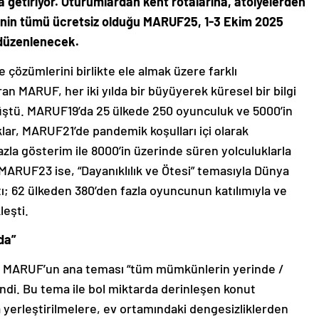
aya getiriyor. Oturumlardan kent rotalarına, atölyelerden
erinin tümü ücretsiz olduğu MARUF25, 1-3 Ekim 2025
 düzenlenecek.
 çözümlerini birlikte ele almak üzere farklı
n MARUF, her iki yılda bir büyüyerek küresel bir bilgi
ştü. MARUF19’da 25 ülkede 250 oyunculuk ve 5000’in
klar, MARUF21’de pandemik koşulları içi olarak
azla gösterim ile 8000’in üzerinde süren yolculuklarla
MARUF23 ise, “Dayanıklılık ve Ötesi” temasıyla Dünya
ı; 62 ülkeden 380’den fazla oyuncunun katılımıyla ve
leşti.
da”
 MARUF’un ana teması “tüm mümkünlerin yerinde /
rlendi. Bu tema ile bol miktarda derinleşen konut
 yerleştirilmelere, ev ortamındaki dengesizliklerden