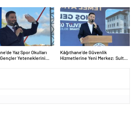
Desteği
ne’de Yaz Spor Okulları
Kâğıthane’de Güvenlik
 Gençler Yeteneklerini
Hizmetlerine Yeni Merkez: Sultan
di
Selim Polis Merkezi’nin Temeli
Atıldı