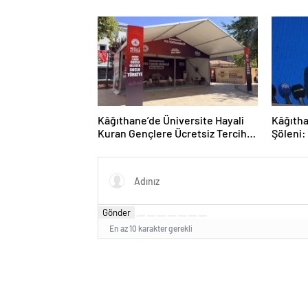
Kürsüyü Bırakmadı
Kâğıthane’de Üniversite Hayali
Kâğıtha
Kuran Gençlere Ücretsiz Tercih
Şöleni:
Rehberliği
Sergile
Gönder
En az 10 karakter gerekli