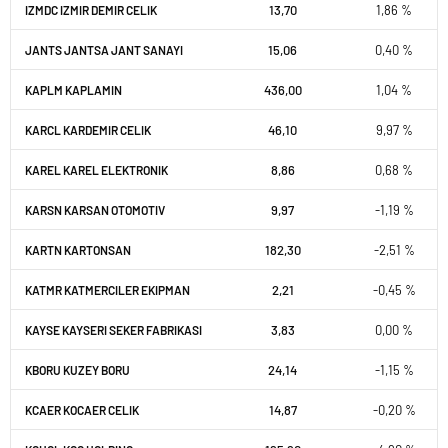
13,70
1,86 %
IZMDC IZMIR DEMIR CELIK
15,06
0,40 %
JANTS JANTSA JANT SANAYI
436,00
1,04 %
KAPLM KAPLAMIN
46,10
9,97 %
KARCL KARDEMIR CELIK
8,86
0,68 %
KAREL KAREL ELEKTRONIK
9,97
-1,19 %
KARSN KARSAN OTOMOTIV
182,30
-2,51 %
KARTN KARTONSAN
2,21
-0,45 %
KATMR KATMERCILER EKIPMAN
3,83
0,00 %
KAYSE KAYSERI SEKER FABRIKASI
24,14
-1,15 %
KBORU KUZEY BORU
14,87
-0,20 %
KCAER KOCAER CELIK