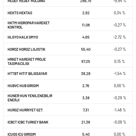
296,75
-9,94 %
HEDEF HEDEF HOLDING
2,92
0,34 %
HEKTS HEKTAS
HKTM HIDROPAR HAREKET
11,08
-0,27 %
KONTROL
4,65
-2,72 %
HLGYO HALK GMYO
55,40
-0,27 %
HOROZ HOROZ LOJISTIK
HRKET HAREKET PROJE
97,25
0,15 %
TASIMACILIGI
38,28
-1,54 %
HTTBT HITIT BILGISAYAR
2,76
0,00 %
HUBVC HUB GIRISIM
HUNER HUN YENILENEBILIR
3,38
-0,29 %
ENERJI
7,31
-1,48 %
HURGZ HURRIYET GZT.
21,38
-0,09 %
ICBCT ICBC TURKEY BANK
5,40
0,00 %
ICUGS ICU GIRISIM