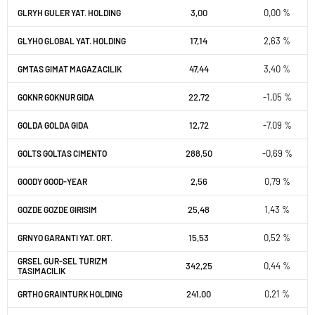
3,00
0,00 %
GLRYH GULER YAT. HOLDING
17,14
2,63 %
GLYHO GLOBAL YAT. HOLDING
47,44
3,40 %
GMTAS GIMAT MAGAZACILIK
22,72
-1,05 %
GOKNR GOKNUR GIDA
12,72
-7,09 %
GOLDA GOLDA GIDA
288,50
-0,69 %
GOLTS GOLTAS CIMENTO
2,56
0,79 %
GOODY GOOD-YEAR
25,48
1,43 %
GOZDE GOZDE GIRISIM
15,53
0,52 %
GRNYO GARANTI YAT. ORT.
GRSEL GUR-SEL TURIZM
342,25
0,44 %
TASIMACILIK
241,00
0,21 %
GRTHO GRAINTURK HOLDING