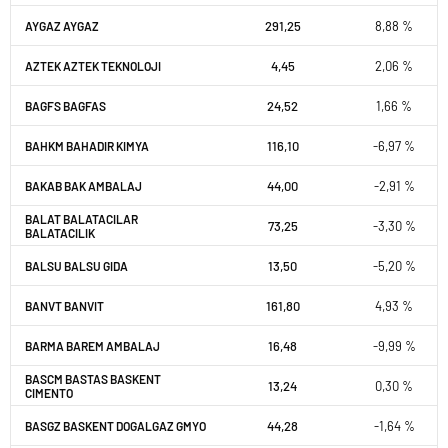
291,25
8,88 %
AYGAZ AYGAZ
4,45
2,06 %
AZTEK AZTEK TEKNOLOJI
24,52
1,66 %
BAGFS BAGFAS
116,10
-6,97 %
BAHKM BAHADIR KIMYA
44,00
-2,91 %
BAKAB BAK AMBALAJ
BALAT BALATACILAR
73,25
-3,30 %
BALATACILIK
13,50
-5,20 %
BALSU BALSU GIDA
161,80
4,93 %
BANVT BANVIT
16,48
-9,99 %
BARMA BAREM AMBALAJ
BASCM BASTAS BASKENT
13,24
0,30 %
CIMENTO
44,28
-1,64 %
BASGZ BASKENT DOGALGAZ GMYO