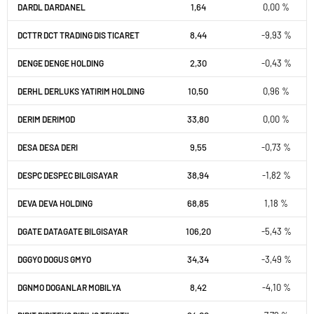
1,64
0,00 %
DARDL DARDANEL
8,44
-9,93 %
DCTTR DCT TRADING DIS TICARET
2,30
-0,43 %
DENGE DENGE HOLDING
10,50
0,96 %
DERHL DERLUKS YATIRIM HOLDING
33,80
0,00 %
DERIM DERIMOD
9,55
-0,73 %
DESA DESA DERI
38,94
-1,82 %
DESPC DESPEC BILGISAYAR
68,85
1,18 %
DEVA DEVA HOLDING
106,20
-5,43 %
DGATE DATAGATE BILGISAYAR
34,34
-3,49 %
DGGYO DOGUS GMYO
8,42
-4,10 %
DGNMO DOGANLAR MOBILYA