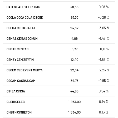
49,36
0,08 %
CATES CATES ELEKTRIK
87,70
-0,28 %
CCOLA COCA COLA ICECEK
24,82
-3,05 %
CELHA CELIK HALAT
4,09
-1,45 %
CEMAS CEMAS DOKUM
8,77
-0,11 %
CEMTS CEMTAS
12,40
-1,59 %
CEMZY CEM ZEYTIN
22,84
-2,23 %
CEOEM CEO EVENT MEDYA
39,78
-0,95 %
CGCAM CAGDAS CAM
44,98
0,54 %
CIMSA CIMSA
1.453,00
0,14 %
CLEBI CELEBI
1.534,00
0,13 %
CMBTN CIMBETON