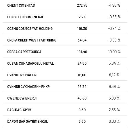
272,75
-1,98 %
CMENT CIMENTAS
2,24
-0,88 %
CONSE CONSUS ENERJI
116,30
-0,94 %
COSMO COSMOS YAT. HOLDING
34,04
-9,99 %
CRDFA CREDITWEST FAKTORING
191,40
10,00 %
CRFSA CARREFOURSA
24,50
3,64 %
CUSAN CUHADAROGLU METAL
16,60
9,14 %
CVKMD CVK MADEN
26,32
9,39 %
CVKMDR CVK MADEN - RHKP
46,80
5,88 %
CWENE CW ENERJI
9,60
2,56 %
DAGI DAGI GIYIM
8,60
0,00 %
DAPGM DAP GAYRIMENKUL