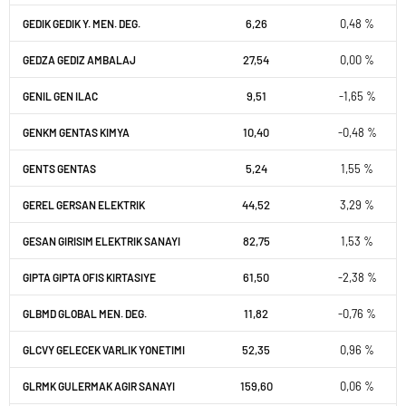
6,26
0,48 %
GEDIK GEDIK Y. MEN. DEG.
27,54
0,00 %
GEDZA GEDIZ AMBALAJ
9,51
-1,65 %
GENIL GEN ILAC
10,40
-0,48 %
GENKM GENTAS KIMYA
5,24
1,55 %
GENTS GENTAS
44,52
3,29 %
GEREL GERSAN ELEKTRIK
82,75
1,53 %
GESAN GIRISIM ELEKTRIK SANAYI
61,50
-2,38 %
GIPTA GIPTA OFIS KIRTASIYE
11,82
-0,76 %
GLBMD GLOBAL MEN. DEG.
52,35
0,96 %
GLCVY GELECEK VARLIK YONETIMI
159,60
0,06 %
GLRMK GULERMAK AGIR SANAYI