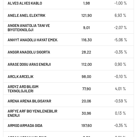
1,98
-1,00 %
ALVES ALVES KABLO
121,90
6,93 %
ANELE ANEL ELEKTRIK
ANGEN ANATOLIA TANI VE
9,01
-2,07 %
BIYOTEKNOLOJI
116,30
-5,06 %
ANHYT ANADOLU HAYAT EMEK.
28,22
-0,35 %
ANSGR ANADOLU SIGORTA
112,00
0,90 %
ARASE DOGU ARAS ENERJI
98,00
-0,10 %
ARCLK ARCELIK
ARDYZ ARD BILISIM
77,90
4,01 %
TEKNOLOJILERI
20,06
-0,59 %
ARENA ARENA BILGISAYAR
ARFYE ARF BIO YENILENEBILIR
30,96
0,13 %
ENERJI
197,60
-0,35 %
ARMGD ARMADA GIDA