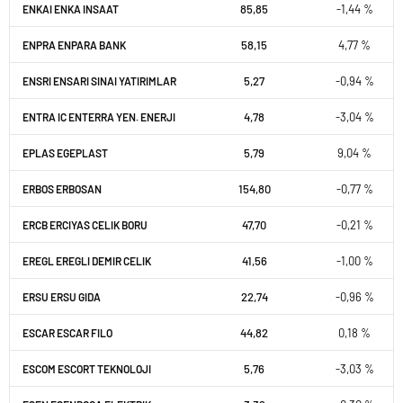
85,85
-1,44 %
ENKAI ENKA INSAAT
58,15
4,77 %
ENPRA ENPARA BANK
5,27
-0,94 %
ENSRI ENSARI SINAI YATIRIMLAR
4,78
-3,04 %
ENTRA IC ENTERRA YEN. ENERJI
5,79
9,04 %
EPLAS EGEPLAST
154,80
-0,77 %
ERBOS ERBOSAN
47,70
-0,21 %
ERCB ERCIYAS CELIK BORU
41,56
-1,00 %
EREGL EREGLI DEMIR CELIK
22,74
-0,96 %
ERSU ERSU GIDA
44,82
0,18 %
ESCAR ESCAR FILO
5,76
-3,03 %
ESCOM ESCORT TEKNOLOJI