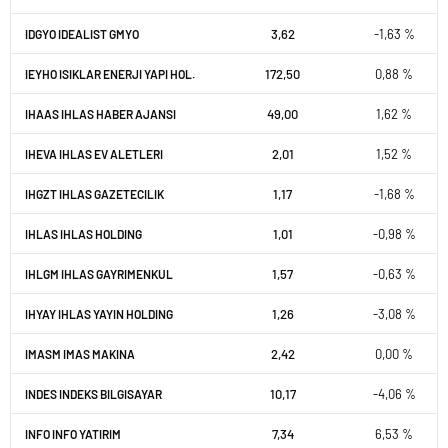
3,62
-1,63 %
IDGYO IDEALIST GMYO
172,50
0,88 %
IEYHO ISIKLAR ENERJI YAPI HOL.
49,00
1,62 %
IHAAS IHLAS HABER AJANSI
2,01
1,52 %
IHEVA IHLAS EV ALETLERI
1,17
-1,68 %
IHGZT IHLAS GAZETECILIK
1,01
-0,98 %
IHLAS IHLAS HOLDING
1,57
-0,63 %
IHLGM IHLAS GAYRIMENKUL
1,26
-3,08 %
IHYAY IHLAS YAYIN HOLDING
2,42
0,00 %
IMASM IMAS MAKINA
10,17
-4,06 %
INDES INDEKS BILGISAYAR
7,34
6,53 %
INFO INFO YATIRIM