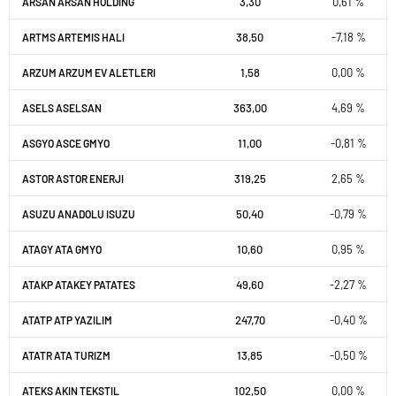
3,30
0,61 %
ARSAN ARSAN HOLDING
38,50
-7,18 %
ARTMS ARTEMIS HALI
1,58
0,00 %
ARZUM ARZUM EV ALETLERI
363,00
4,69 %
ASELS ASELSAN
11,00
-0,81 %
ASGYO ASCE GMYO
319,25
2,65 %
ASTOR ASTOR ENERJI
50,40
-0,79 %
ASUZU ANADOLU ISUZU
10,60
0,95 %
ATAGY ATA GMYO
49,60
-2,27 %
ATAKP ATAKEY PATATES
247,70
-0,40 %
ATATP ATP YAZILIM
13,85
-0,50 %
ATATR ATA TURIZM
102,50
0,00 %
ATEKS AKIN TEKSTIL