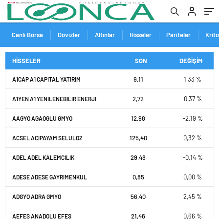
Canlı Borsa
Dövizler
Altınlar
Hisseler
Pariteler
Krit
HİSSELER
SON
DEĞİŞİM
9,11
1,33 %
A1CAP A1 CAPITAL YATIRIM
2,72
0,37 %
A1YEN A1 YENILENEBILIR ENERJI
12,98
-2,19 %
AAGYO AGAOGLU GMYO
125,40
0,32 %
ACSEL ACIPAYAM SELULOZ
29,48
-0,14 %
ADEL ADEL KALEMCILIK
0,85
0,00 %
ADESE ADESE GAYRIMENKUL
56,40
2,45 %
ADGYO ADRA GMYO
21,46
0,66 %
AEFES ANADOLU EFES