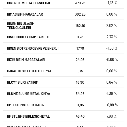
370,75
-1,13 %
BIGTK BIG MEDYA TEKNOLOJI
382,25
0,00 %
BIMAS BIM MAGAZALAR
BINBN BIN ULASIM
182,10
2,02 %
TEKNOLOJILERI
9,78
2,73 %
BINHO 1000 YATIRIMLAR HOL.
17,70
-1,56 %
BIOEN BIOTREND CEVRE VE ENERJI
24,08
-0,66 %
BIZIM BIZIM MAGAZALARI
1,75
0,00 %
BJKAS BESIKTAS FUTBOL YAT.
18,90
0,64 %
BLCYT BILICI YATIRIM
34,26
4,39 %
BLUME BLUME METAL KIMYA
11,95
-0,99 %
BMSCH BMS CELIK HASIR
48,40
7,60 %
BMSTL BMS BIRLESIK METAL