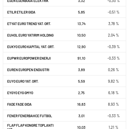
3,32
-0,30 %
ESEN ESENBOGA ELEKTRIK
5,85
-0,51 %
ETILR ETILER GIDA
13,74
3,78 %
ETYAT EURO TREND YAT. ORT.
10,50
2,04 %
EUHOL EURO YATIRIM HOLDING
12,90
-0,39 %
EUKYO EURO KAPITAL YAT. ORT.
91,10
-0,33 %
EUPWR EUROPOWER ENERJI
3,89
0,26 %
EUREN EUROPEN ENDUSTRI
5,59
9,82 %
EUYO EURO YAT. ORT.
2,75
6,18 %
EYGYO EYG GMYO
16,83
8,93 %
FADE FADE GIDA
3,01
-0,33 %
FENER FENERBAHCE FUTBOL
FLAP FLAP KONGRE TOPLANTI
10,03
1,21 %