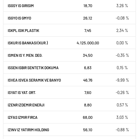
18,70
3,26 %
ISGSY IS GIRISIM
26,12
-0,08 %
ISGYO IS GMYO
7,45
2,34 %
ISKPL ISIK PLASTIK
4.125.000,00
0,00 %
ISKUR IS BANKASI (KUR.)
34,50
-0,35 %
ISMEN IS Y. MEN. DEG.
6,83
0,15 %
ISSEN ISBIR SENTETIK DOKUMA
46,76
-9,99 %
ISVEA ISVEA SERAMIK VE BANYO
7,60
-0,26 %
ISYAT IS YAT. ORT.
8,80
0,57 %
IZENR IZDEMIR ENERJI
68,00
3,03 %
IZFAS IZMIR FIRCA
56,10
-0,88 %
IZINV IZ YATIRIM HOLDING