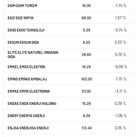
18,05
-1,74 %
EKIM EKIM TURIZM
68,00
1,57 %
EKIZ EKIZ KIMYA
5,39
-0,74 %
EKOS EKOS TEKNOLOJI
6,03
0,33 %
EKSUN EKSUN GIDA
ELITE ELITE NATUREL ORGANIK
28,80
0,70 %
GIDA
18,29
-0,38 %
EMKEL EMEK ELEKTRIK
163,00
-1,15 %
EMNIS EMINIS AMBALAJ
67,00
-3,11 %
EMPAE EMPA ELEKTRONIK
15,28
0,39 %
ENDAE ENDA ENERJI HOLDING
8,38
-1,06 %
ENERY ENERYA ENERJI
113,40
0,35 %
ENJSA ENERJISA ENERJI