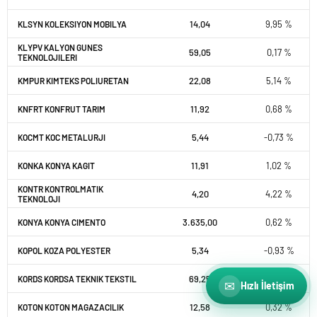
14,04
9,95 %
KLSYN KOLEKSIYON MOBILYA
KLYPV KALYON GUNES
59,05
0,17 %
TEKNOLOJILERI
22,08
5,14 %
KMPUR KIMTEKS POLIURETAN
11,92
0,68 %
KNFRT KONFRUT TARIM
5,44
-0,73 %
KOCMT KOC METALURJI
11,91
1,02 %
KONKA KONYA KAGIT
KONTR KONTROLMATIK
4,20
4,22 %
TEKNOLOJI
3.635,00
0,62 %
KONYA KONYA CIMENTO
5,34
-0,93 %
KOPOL KOZA POLYESTER
69,25
-3,62 %
KORDS KORDSA TEKNIK TEKSTIL
✉
Hızlı İletişim
12,58
0,32 %
KOTON KOTON MAGAZACILIK