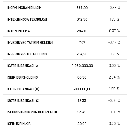
385,00
-0,58 %
INGRM INGRAM BILISIM
312,50
1,79 %
INTEK INNOSA TEKNOLOJI
243,10
0,37 %
INTEM INTEMA
7,07
-0,42 %
INVEO INVEO YATIRIM HOLDING
754,50
1,68 %
INVES INVESTCO HOLDING
4.950.000,00
0,00 %
ISATR IS BANKASI (A)
68,90
2,84 %
ISBIR ISBIR HOLDING
500.000,00
1,55 %
ISBTR IS BANKASI (B)
12,33
-0,08 %
ISCTR IS BANKASI (C)
53,45
-0,09 %
ISDMR ISKENDERUN DEMIR CELIK
20,04
0,20 %
ISFIN IS FIN.KIR.