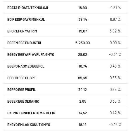
18,90
-1,31 %
EDATA E-DATA TEKNOLOJI
39,14
0,67 %
EDIP EDIP GAYRIMENKUL
19,07
3,92 %
EFOR EFOR YATIRIM
5.230,00
0,00 %
EGEEN EGE ENDUSTRI
29,02
-0,34 %
EGEGY EGEYAPI AVRUPA GMYO
18,74
0,48 %
EGEPO NASMED EGEPOL
95,45
0,53 %
EGGUB EGE GUBRE
34,12
0,65 %
EGPRO EGE PROFIL
2,85
0,35 %
EGSER EGE SERAMIK
47,42
0,42 %
EKDMR EKINCILER DEMIR CELIK
18,19
-0,49 %
EKGYO EMLAK KONUT GMYO