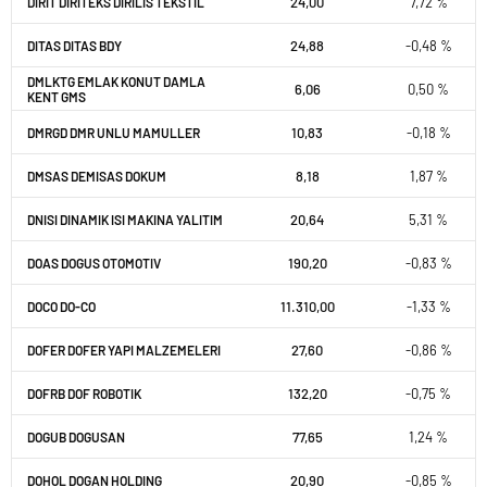
24,00
7,72 %
DIRIT DIRITEKS DIRILIS TEKSTIL
24,88
-0,48 %
DITAS DITAS BDY
DMLKTG EMLAK KONUT DAMLA
6,06
0,50 %
KENT GMS
10,83
-0,18 %
DMRGD DMR UNLU MAMULLER
8,18
1,87 %
DMSAS DEMISAS DOKUM
20,64
5,31 %
DNISI DINAMIK ISI MAKINA YALITIM
190,20
-0,83 %
DOAS DOGUS OTOMOTIV
11.310,00
-1,33 %
DOCO DO-CO
27,60
-0,86 %
DOFER DOFER YAPI MALZEMELERI
132,20
-0,75 %
DOFRB DOF ROBOTIK
77,65
1,24 %
DOGUB DOGUSAN
20,90
-0,85 %
DOHOL DOGAN HOLDING