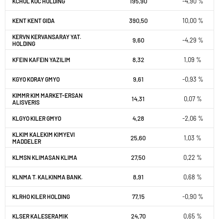
195,90
-4,90 %
KCHOL KOC HOLDING
390,50
10,00 %
KENT KENT GIDA
KERVN KERVANSARAY YAT.
9,60
-4,29 %
HOLDING
8,32
1,09 %
KFEIN KAFEIN YAZILIM
9,61
-0,93 %
KGYO KORAY GMYO
KIMMR KIM MARKET-ERSAN
14,31
0,07 %
ALISVERIS
4,28
-2,06 %
KLGYO KILER GMYO
KLKIM KALEKIM KIMYEVI
25,60
1,03 %
MADDELER
27,50
0,22 %
KLMSN KLIMASAN KLIMA
8,91
0,68 %
KLNMA T. KALKINMA BANK.
77,15
-0,90 %
KLRHO KILER HOLDING
24,70
0,65 %
KLSER KALESERAMIK