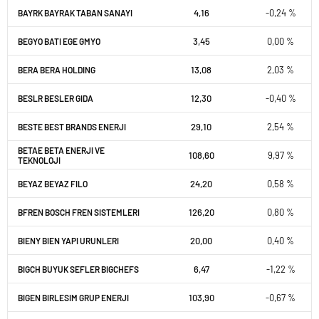
4,16
-0,24 %
BAYRK BAYRAK TABAN SANAYI
3,45
0,00 %
BEGYO BATI EGE GMYO
13,08
2,03 %
BERA BERA HOLDING
12,30
-0,40 %
BESLR BESLER GIDA
29,10
2,54 %
BESTE BEST BRANDS ENERJI
BETAE BETA ENERJI VE
108,60
9,97 %
TEKNOLOJI
24,20
0,58 %
BEYAZ BEYAZ FILO
126,20
0,80 %
BFREN BOSCH FREN SISTEMLERI
20,00
0,40 %
BIENY BIEN YAPI URUNLERI
6,47
-1,22 %
BIGCH BUYUK SEFLER BIGCHEFS
103,90
-0,67 %
BIGEN BIRLESIM GRUP ENERJI