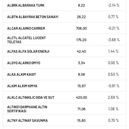
8,22
-2,14 %
ALBRK ALBARAKA TURK
26,22
0,77 %
ALBTN ALBAYRAK BETON SANAYI
706,00
-0,21 %
ALCAR ALARKO CARRIER
ALCTL ALCATEL LUCENT
175,20
-3,68 %
TELETAS
42,40
1,44 %
ALFAS ALFA SOLAR ENERJI
3,34
0,00 %
ALGYO ALARKO GMYO
8,09
0,50 %
ALKA ALKIM KAGIT
15,97
-0,81 %
ALKIM ALKIM KIMYA
420,00
2,69 %
ALKLC ALTINKILIC GIDA VE SUT
ALTINS1 DARPHANE ALTIN
71,06
1,08 %
SERTIFIKASI
15,80
0,70 %
ALTNY ALTINAY SAVUNMA