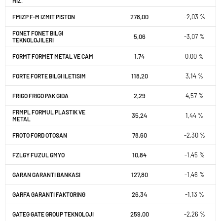
HIZ.
278,00
-2,03 %
FMIZP F-M IZMIT PISTON
FONET FONET BILGI
5,06
-3,07 %
TEKNOLOJILERI
1,74
0,00 %
FORMT FORMET METAL VE CAM
118,20
3,14 %
FORTE FORTE BILGI ILETISIM
2,29
4,57 %
FRIGO FRIGO PAK GIDA
FRMPL FORMUL PLASTIK VE
35,24
1,44 %
METAL
78,60
-2,30 %
FROTO FORD OTOSAN
10,84
-1,45 %
FZLGY FUZUL GMYO
127,80
-1,46 %
GARAN GARANTI BANKASI
26,34
-1,13 %
GARFA GARANTI FAKTORING
259,00
-2,26 %
GATEG GATE GROUP TEKNOLOJI