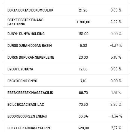
21,28
0,85 %
DOKTA DOKTAS DOKUMCULUK
DSTKF DESTEK FINANS
1.700,00
4,42 %
FAKTORING
151,00
0,00 %
DUNYH DUNYA HOLDING
5,03
-1,37 %
DURDO DURAN DOGAN BASIM
20,00
5,15 %
DURKN DURUKAN SEKERLEME
12,68
0,56 %
DYOBY DYO BOYA
7,10
0,00 %
DZGYO DENIZ GMYO
89,70
1,41 %
EBEBK EBEBEK MAGAZACILIK
70,50
2,25 %
ECILC ECZACIBASI ILAC
33,94
-1,34 %
ECOGR ECOGREEN ENERJI
329,00
2,17 %
ECZYT ECZACIBASI YATIRIM