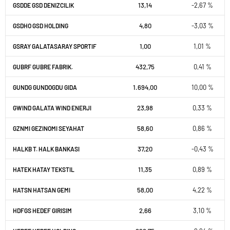
13,14
-2,67 %
GSDDE GSD DENIZCILIK
4,80
-3,03 %
GSDHO GSD HOLDING
1,00
1,01 %
GSRAY GALATASARAY SPORTIF
432,75
0,41 %
GUBRF GUBRE FABRIK.
1.694,00
10,00 %
GUNDG GUNDOGDU GIDA
23,98
0,33 %
GWIND GALATA WIND ENERJI
58,60
0,86 %
GZNMI GEZINOMI SEYAHAT
37,20
-0,43 %
HALKB T. HALK BANKASI
11,35
0,89 %
HATEK HATAY TEKSTIL
58,00
4,22 %
HATSN HATSAN GEMI
2,66
3,10 %
HDFGS HEDEF GIRISIM