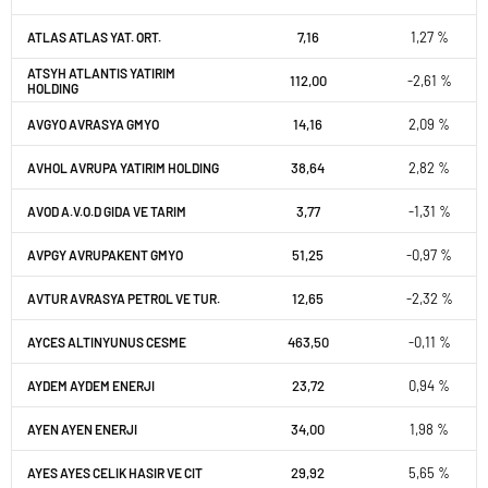
7,16
1,27 %
ATLAS ATLAS YAT. ORT.
ATSYH ATLANTIS YATIRIM
112,00
-2,61 %
HOLDING
14,16
2,09 %
AVGYO AVRASYA GMYO
38,64
2,82 %
AVHOL AVRUPA YATIRIM HOLDING
3,77
-1,31 %
AVOD A.V.O.D GIDA VE TARIM
51,25
-0,97 %
AVPGY AVRUPAKENT GMYO
12,65
-2,32 %
AVTUR AVRASYA PETROL VE TUR.
463,50
-0,11 %
AYCES ALTINYUNUS CESME
23,72
0,94 %
AYDEM AYDEM ENERJI
34,00
1,98 %
AYEN AYEN ENERJI
29,92
5,65 %
AYES AYES CELIK HASIR VE CIT