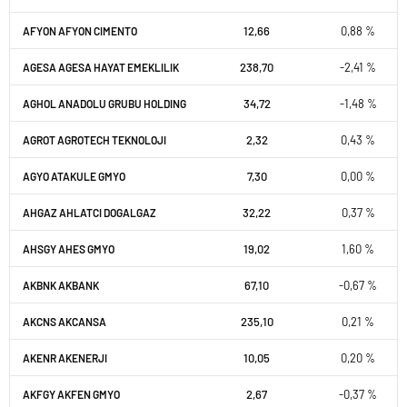
12,66
0,88 %
AFYON AFYON CIMENTO
238,70
-2,41 %
AGESA AGESA HAYAT EMEKLILIK
34,72
-1,48 %
AGHOL ANADOLU GRUBU HOLDING
2,32
0,43 %
AGROT AGROTECH TEKNOLOJI
7,30
0,00 %
AGYO ATAKULE GMYO
32,22
0,37 %
AHGAZ AHLATCI DOGALGAZ
19,02
1,60 %
AHSGY AHES GMYO
67,10
-0,67 %
AKBNK AKBANK
235,10
0,21 %
AKCNS AKCANSA
10,05
0,20 %
AKENR AKENERJI
2,67
-0,37 %
AKFGY AKFEN GMYO