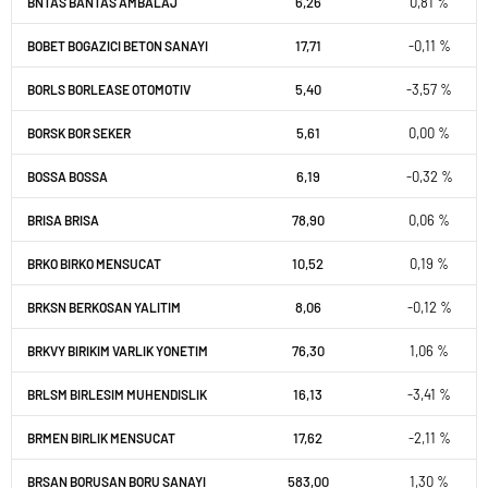
6,26
0,81 %
BNTAS BANTAS AMBALAJ
17,71
-0,11 %
BOBET BOGAZICI BETON SANAYI
5,40
-3,57 %
BORLS BORLEASE OTOMOTIV
5,61
0,00 %
BORSK BOR SEKER
6,19
-0,32 %
BOSSA BOSSA
78,90
0,06 %
BRISA BRISA
10,52
0,19 %
BRKO BIRKO MENSUCAT
8,06
-0,12 %
BRKSN BERKOSAN YALITIM
76,30
1,06 %
BRKVY BIRIKIM VARLIK YONETIM
16,13
-3,41 %
BRLSM BIRLESIM MUHENDISLIK
17,62
-2,11 %
BRMEN BIRLIK MENSUCAT
583,00
1,30 %
BRSAN BORUSAN BORU SANAYI