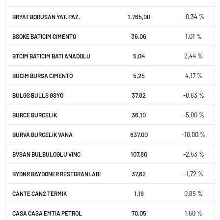
1.765,00
-0,34 %
BRYAT BORUSAN YAT. PAZ.
36,06
1,01 %
BSOKE BATICIM CIMENTO
5,04
2,44 %
BTCIM BATICIM BATI ANADOLU
5,25
4,17 %
BUCIM BURSA CIMENTO
37,82
-0,63 %
BULGS BULLS GSYO
36,10
-5,00 %
BURCE BURCELIK
837,00
-10,00 %
BURVA BURCELIK VANA
107,80
-2,53 %
BVSAN BULBULOGLU VINC
37,62
-1,72 %
BYDNR BAYDONER RESTORANLARI
1,19
0,85 %
CANTE CAN2 TERMIK
70,05
1,60 %
CASA CASA EMTIA PETROL