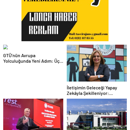
GTÜ’nün Avrupa
Yolculuğunda Yeni Adım: Üç
Proje, Üç Stratejik Hedef
İletişimin Geleceği Yapay
Zekâyla Şekilleniyor:
“Başarının Anahtarı İnsan
Dokunuşu”