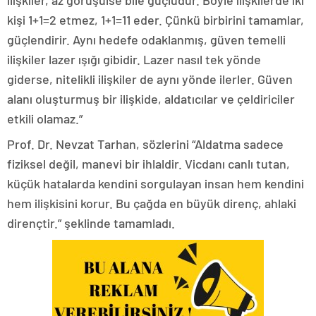
ilişkiler, az görüşülse bile güçlüdür. Böyle ilişkilerde iki
kişi 1+1=2 etmez, 1+1=11 eder. Çünkü birbirini tamamlar,
güçlendirir. Aynı hedefe odaklanmış, güven temelli
ilişkiler lazer ışığı gibidir. Lazer nasıl tek yönde
giderse, nitelikli ilişkiler de aynı yönde ilerler. Güven
alanı oluşturmuş bir ilişkide, aldatıcılar ve çeldiriciler
etkili olamaz.”
Prof. Dr. Nevzat Tarhan, sözlerini “Aldatma sadece
fiziksel değil, manevi bir ihlaldir. Vicdanı canlı tutan,
küçük hatalarda kendini sorgulayan insan hem kendini
hem ilişkisini korur. Bu çağda en büyük direnç, ahlaki
dirençtir.” şeklinde tamamladı.