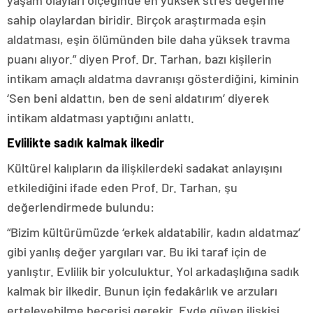
yaşam olayları ölçeğinde en yüksek stres değerine
sahip olaylardan biridir. Birçok araştırmada eşin
aldatması, eşin ölümünden bile daha yüksek travma
puanı alıyor.” diyen Prof. Dr. Tarhan, bazı kişilerin
intikam amaçlı aldatma davranışı gösterdiğini, kiminin
‘Sen beni aldattın, ben de seni aldatırım’ diyerek
intikam aldatması yaptığını anlattı.
Evlilikte sadık kalmak ilkedir
Kültürel kalıpların da ilişkilerdeki sadakat anlayışını
etkilediğini ifade eden Prof. Dr. Tarhan, şu
değerlendirmede bulundu:
“Bizim kültürümüzde ‘erkek aldatabilir, kadın aldatmaz’
gibi yanlış değer yargıları var. Bu iki taraf için de
yanlıştır. Evlilik bir yolculuktur. Yol arkadaşlığına sadık
kalmak bir ilkedir. Bunun için fedakârlık ve arzuları
erteleyebilme becerisi gerekir. Evde güven ilişkisi