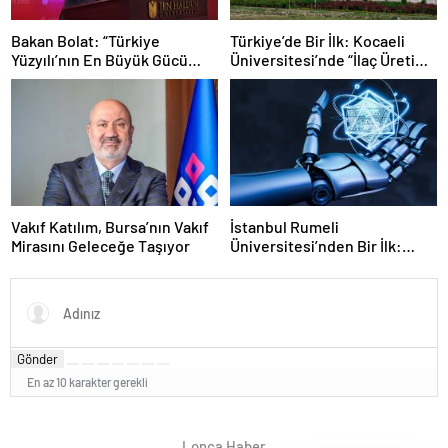
Bakan Bolat: “Türkiye
Türkiye’de Bir İlk: Kocaeli
Yüzyılı’nın En Büyük Gücü
Üniversitesi’nde “İlaç Üretim
Bilgiyle Donanmış
Teknolojisi” Programı Açıldı
Gençlerimizdir”
Vakıf Katılım, Bursa’nın Vakıf
İstanbul Rumeli
Mirasını Geleceğe Taşıyor
Üniversitesi’nden Bir İlk:
İngilizce Yapay Zeka ve
Makine Öğrenmesi Lisans
Programı Açılıyor
Gönder
En az 10 karakter gerekli
Lonca Haber