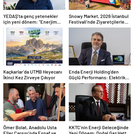
YEDAŞ’ta genç yetenekler
Snowy Market, 2026 İstanbul
için yeni dönem: “Enerjim
Festivali’nde Ziyaretçilerle
Sizinle” başvuruları başladı
Buluşuyor
Kaçkarlar’da UTMB Heyecanı
Enda Enerji Holding’den
İkinci Kez Zirveye Çıkıyor
Güçlü Performans: Elektrik
Üretimi İlk Yarıda Yüzde 67
Arttı
Ömer Bolat, Anadolu Usta
KKTC’nin Enerji Geleceğinde
Eller Çarşısı’nda Esnaf ve
Yeni Dönem: Doğal Gaz Hattı