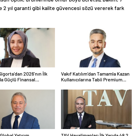
2 yıl garanti gibi kalite güvencesi sözü vererek fark
igorta’dan 2026’nın İlk
Vakıf Katılım’dan Tamamla Kazan
da Güçlü Finansal
Kullanıcılarına Tabii Premium
mans
Fırsatı
Global Yatırım
TAV Havalimanları İlk Yarıda 48,2