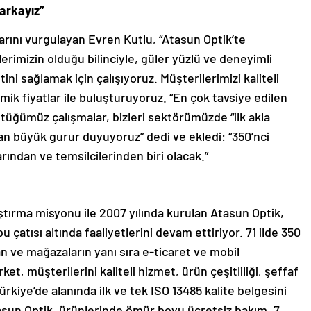
arkayız”
arını vurgulayan Evren Kutlu, “Atasun Optik’te
erimizin olduğu bilinciyle, güler yüzlü ve deneyimli
i sağlamak için çalışıyoruz. Müşterilerimizi kaliteli
omik fiyatlar ile buluşturuyoruz. “En çok tavsiye edilen
tüğümüz çalışmalar, bizleri sektörümüzde “ilk akla
n büyük gurur duyuyoruz” dedi ve ekledi: “350’nci
rından ve temsilcilerinden biri olacak.”
ştırma misyonu ile 2007 yılında kurulan Atasun Optik,
 çatısı altında faaliyetlerini devam ettiriyor. 71 ilde 350
an ve mağazaların yanı sıra e-ticaret ve mobil
t, müşterilerini kaliteli hizmet, ürün çeşitliliği, şeffaf
ürkiye’de alanında ilk ve tek ISO 13485 kalite belgesini
tasun Optik, ürünlerinde ömür boyu ücretsiz bakım, 7