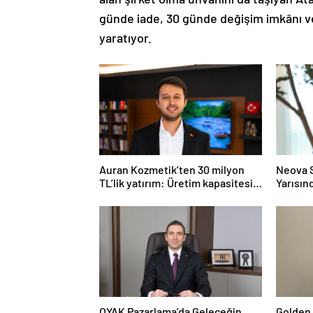
günde iade, 30 günde değişim imkânı ve 
yaratıyor.
Auran Kozmetik’ten 30 milyon
Neova S
TL’lik yatırım: Üretim kapasitesi
Yarısın
21 milyon adede çıkacak
Perfor
OYAK Pazarlama’da Geleceğin
Golden 