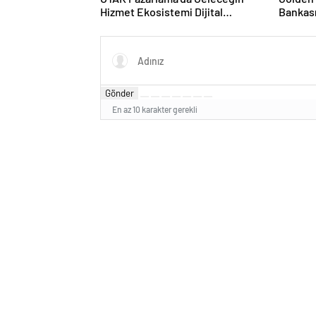
Hizmet Ekosistemi Dijital
Bankas
Dönüşümle Şekilleniyor
Mustafa
Üyesi O
Gönder
En az 10 karakter gerekli