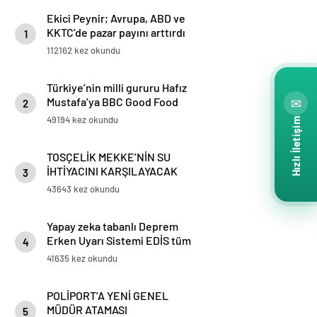
Ekici Peynir; Avrupa, ABD ve
KKTC’de pazar payını arttırdı
1
112162 kez okundu
Türkiye’nin milli gururu Hafız
Mustafa’ya BBC Good Food
✉
2
ödülü
49194 kez okundu
Hızlı İletişim
TOSÇELİK MEKKE’NİN SU
İHTİYACINI KARŞILAYACAK
3
PROJESİ’NİN BORU TEDARİKİNİ
43643 kez okundu
TAMAMLADI
Yapay zeka tabanlı Deprem
Erken Uyarı Sistemi EDİS tüm
4
Marmara’da kullanılmaya
41635 kez okundu
başlandı
POLİPORT’A YENİ GENEL
MÜDÜR ATAMASI
5