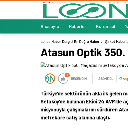
Anasayfa
Haberler
Kurumsal
Y
Lonca Haber Dergisi En Doğru Haber
Şirket Haberle
Atasun Optik 350.
0
BEĞENDİM
ABONE OL
Türkiye’de sektörünün akla ilk gelen m
Sefaköy’de bulunan Ekici 24 AVM’de açt
misyonuyla çalışmalarını sürdüren Ata
metrekare satış alanına ulaştı.