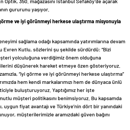
un Optik, 350. mağazasını İstanbul Sefaköy’de açarak
nın gururunu yaşıyor.
 görme ve iyi görünmeyi herkese ulaştırma misyonuyla
neyimi sağlama odağı kapsamında yatırımlarına devam
 Evren Kutlu, sözlerini şu şekilde sürdürdü: “Bizi
üşteri yolculuğuna verdiğimiz önem olduğuna
tilerini düşünerek hareket etmeye özen gösteriyoruz.
zamızla, “iyi görme ve iyi görünmeyi herkese ulaştırma”
rımızda hem kendi markalarımızı hem de dünyaca ünlü
iciyle buluşturuyoruz. Yaptığımız her işte
 mutlu müşteri politikasını benimsiyoruz. Bu kapsamda
 uygun fiyat avantajı ve Türkiye’nin dört bir yanındaki
sunuyor, müşterilerimizle aramızdaki güven bağını