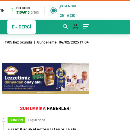
İSTANBUL
BITCOIN
TIN
3104613
0,30%
29°
AÇIK
E – DERGİ
1785 kez okundu
|
Güncelleme: 04/02/2025 17:04
SON DAKİKA
HABERLERİ
GÜNDEM
10 gün önce
Eşref Küçükateş’ten İstanbul Eski