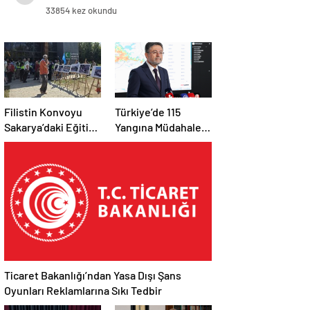
33854 kez okundu
Filistin Konvoyu
Türkiye’de 115
Sakarya’daki Eğitim
Yangına Müdahale
Kampını
Edildi: 110’u Kontrol
Tamamladı: Ankara
Altına Alındı
Etabı Başlıyor
Ticaret Bakanlığı’ndan Yasa Dışı Şans
Oyunları Reklamlarına Sıkı Tedbir