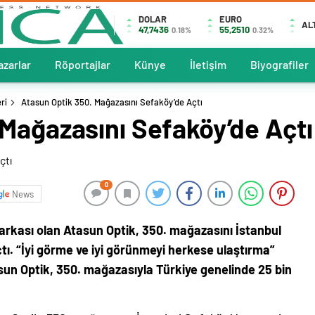
DOLAR
EURO
AL
47,7436
55,2510
0.18%
0.32%
azarlar
Röportajlar
Künye
İletişim
Biyografiler
ri
Atasun Optik 350. Mağazasını Sefaköy’de Açtı
 Mağazasını Sefaköy’de Açtı
0
News
arkası olan Atasun Optik, 350. mağazasını İstanbul
ı. “İyi görme ve iyi görünmeyi herkese ulaştırma”
sun Optik, 350. mağazasıyla Türkiye genelinde 25 bin