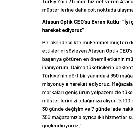
Türkiye’nin 71 ilinde hizmet veren Atas
müşterilerine daha çok noktada ulaşma
Atasun Optik CEO’su Evren Kutlu: “İyi
hareket ediyoruz’’
Perakendecilikte mükemmel müşteri de
ettiklerini söyleyen Atasun Optik CEO’su
başarıya götüren en önemli etkenin m
inanıyorum. Daima tüketicilerin beklen
Türkiye’nin dört bir yanındaki 350 mağa
misyonuyla hareket ediyoruz. Mağazala
markaları geniş ürün yelpazemizle tüket
müşterilerimizi odağımıza alıyor, %100
30 günde değişim ve 7 günde iade hakkı,
350 mağazamızla ayrıcalıklı hizmetler 
güçlendiriyoruz.”