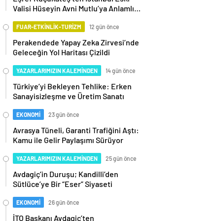
Valisi Hüseyin Avni Mutlu’ya Anlamlı
Ziyaret
FUAR-ETKİNLİK-TURİZM
12 gün önce
Perakendede Yapay Zeka Zirvesi’nde
Geleceğin Yol Haritası Çizildi
YAZARLARIMIZIN KALEMİNDEN
14 gün önce
Türkiye’yi Bekleyen Tehlike: Erken
Sanayisizleşme ve Üretim Sanatı
EKONOMİ
23 gün önce
Avrasya Tüneli, Garanti Trafiğini Aştı:
Kamu ile Gelir Paylaşımı Sürüyor
YAZARLARIMIZIN KALEMİNDEN
25 gün önce
Avdagiç’in Duruşu; Kandilli’den
Sütlüce’ye Bir “Eser” Siyaseti
EKONOMİ
26 gün önce
İTO Başkanı Avdagiç’ten