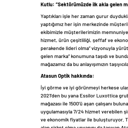
Kutlu: “Sektörümüzde ilk akla gelen m
Yaptıkları işle her zaman gurur duydukl
yaptığımız her işin merkezinde müşteril
ekibimizle müşterilerimizin memnuniyetin
hizmet, ürün çeşitliliği, şeffaf ve ekon
perakende lideri olma” vizyonuyla yürüt
gelen marka” konumuna taşıdı ve bunda
mağazamız da bu anlayışımızın taşıyıcıla
Atasun Optik hakkında:
İyi görme ve iyi görünmeyi herkese ula
2021’den bu yana Essilor Luxottica grubu
mağazası ile 1500’ü aşan çalışanı bulun
uygulamasıyla 7/24 hizmet verebilen şirke
ve ekonomik fiyatlar ile buluşturuyor. T
alan şirket olma unvanını da taşıyan A