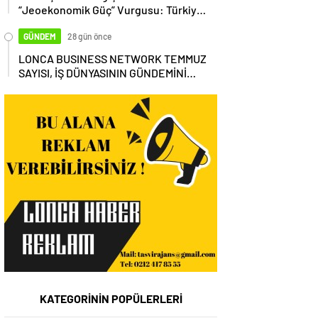
“Jeoekonomik Güç” Vurgusu: Türkiye,
Küresel Tedarik Zincirinin Merkezi
Olmalı
GÜNDEM
28 gün önce
LONCA BUSINESS NETWORK TEMMUZ
SAYISI, İŞ DÜNYASININ GÜNDEMİNİ
MASAYA YATIRDI
KATEGORİNİN POPÜLERLERİ