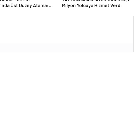
ı’nda Üst Düzey Atama:
Milyon Yolcuya Hizmet Verdi
 Selcen Yönetim Kurulu
ldu