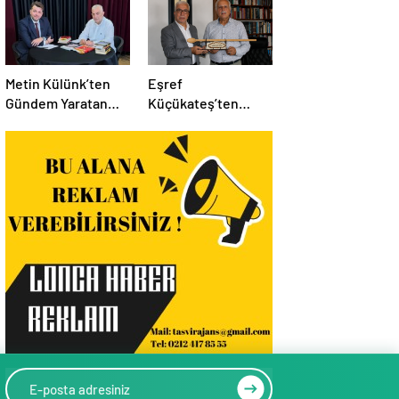
Metin Külünk’ten
Eşref
Gündem Yaratan
Küçükateş’ten
Açıklamalar:
İstanbul Eski Valisi
Ekonomi, Liyakat ve
Hüseyin Avni
Siyasete İlişkin
Mutlu’ya Anlamlı
Dikkat Çeken
Ziyaret
Mesajlar